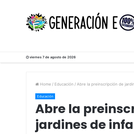
viernes 7 de agosto de 2026
Home
/
Educación
/
Abre la preinscripción de jardi
Educación
Abre la preinsc
jardines de inf