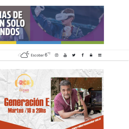
℃
6
Log
Sidebar
Escobar
In