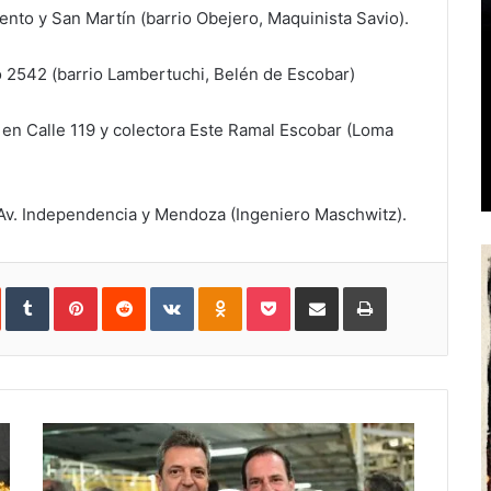
ento y San Martín (barrio Obejero, Maquinista Savio).
ao 2542 (barrio Lambertuchi, Belén de Escobar)
s, en Calle 119 y colectora Este Ramal Escobar (Loma
n Av. Independencia y Mendoza (Ingeniero Maschwitz).
In
StumbleUpon
Tumblr
Pinterest
Reddit
VKontakte
Odnoklassniki
Pocket
Share
Print
via
Email