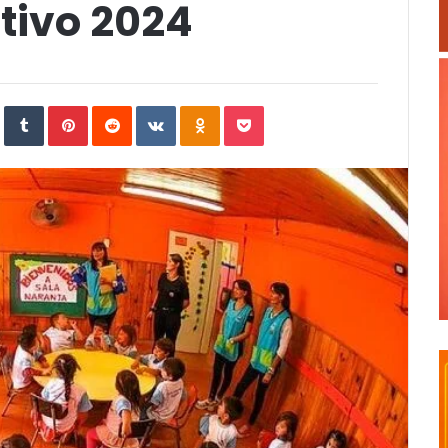
ctivo 2024
In
StumbleUpon
Tumblr
Pinterest
Reddit
VKontakte
Odnoklassniki
Pocket