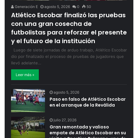
Generación E
agosto 5, 2026
0
50
Atlético Escobar finalizó las pruebas
con una gran cosecha de
futbolistas para reforzar el presente
y el futuro de la institución
Luego de siete jornadas de arduo trabajo, Atlético Escobar
dio por finalizado el proceso de pruebas de jugadores que
llevó adelante…
Leer más »
agosto 5, 2026
Paso en falso de Atlético Escobar
en el arranque de la Reválida
julio 27, 2026
Gran remontada y valioso
empate de Atlético Escobar en su