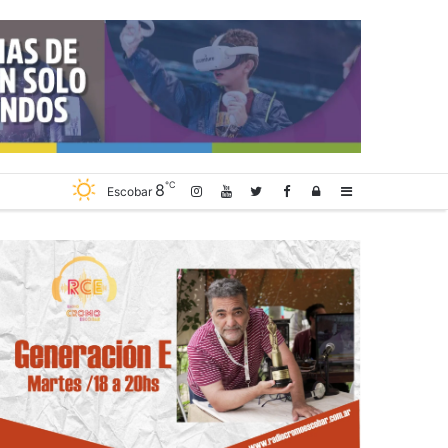
℃
8
Log
Sidebar
Escobar
In