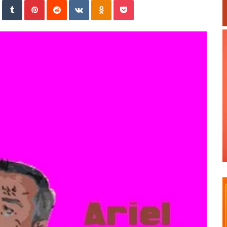
In
StumbleUpon
Tumblr
Pinterest
Reddit
VKontakte
Odnoklassniki
Pocket