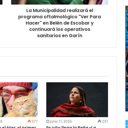
La Municipalidad realizará el
programa oftalmológico "Ver Para
Hacer" en Belén de Escobar y
continuará los operativos
sanitarios en Garín
26
577
junio 11, 2025
231
 el éter: el primer
En julio llega la Peña «La