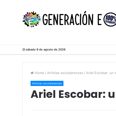
sábado 8 de agosto de 2026
Home
/
Artistas escobarenses
/
Ariel Escobar: un 
Artistas escobarenses
Ariel Escobar: u