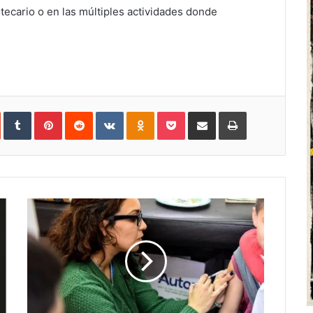
tecario o en las múltiples actividades donde
In
StumbleUpon
Tumblr
Pinterest
Reddit
VKontakte
Odnoklassniki
Pocket
Share
Print
via
Email