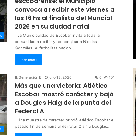
escobarense: el Municipio
convoca a recibir este viernes a
las 16 hs al finalista del Mundial
2026 en su ciudad natal
La Municipalidad de Escobar invita a toda la
es
comunidad a recibir y homenajear a Nicolás
González, el futbolista nacido…
Leer más »
Generación E
julio 13, 2026
0
101
Más que una victoria: Atlético
Escobar mostró carácter y bajó
a Douglas Haig de la punta del
Federal A
Una muestra de carácter brindó Atlético Escobar el
pasado fin de semana al derrotar 2 a 1 a Douglas…
es