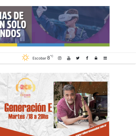
℃
8
Log
Sidebar
Escobar
In