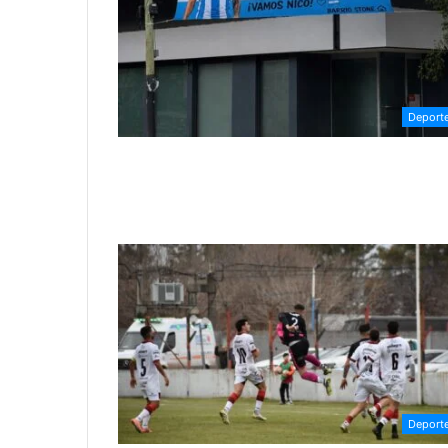
Deport
Deport