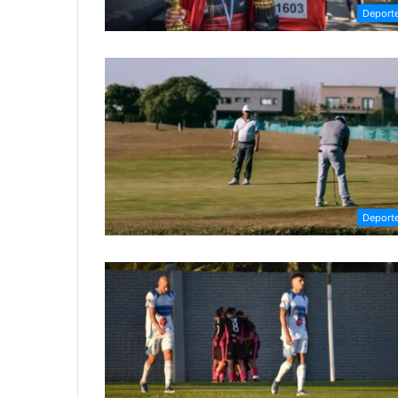
Deport
Deport