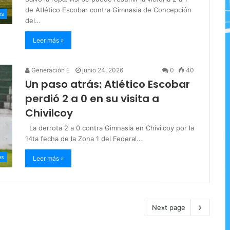
de Atlético Escobar contra Gimnasia de Concepción
es
del…
Leer más »
Generación E
junio 24, 2026
0
40
Un paso atrás: Atlético Escobar
perdió 2 a 0 en su visita a
Chivilcoy
La derrota 2 a 0 contra Gimnasia en Chivilcoy por la
14ta fecha de la Zona 1 del Federal…
es
Leer más »
Next page