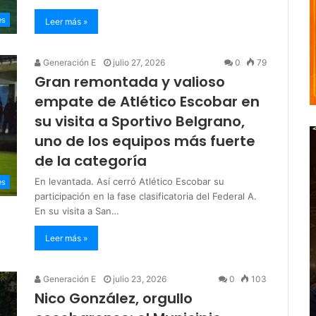
es
Leer más »
Generación E
julio 27, 2026
0
79
Gran remontada y valioso
empate de Atlético Escobar en
su visita a Sportivo Belgrano,
uno de los equipos más fuerte
de la categoría
En levantada. Así cerró Atlético Escobar su
es
participación en la fase clasificatoria del Federal A.
En su visita a San…
Leer más »
Generación E
julio 23, 2026
0
103
Nico González, orgullo