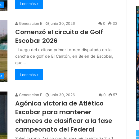
Leer más »
es
Generación E
junio 30, 2026
0
32
Comenzó el circuito de Golf
Escobar 2026
Luego del exitoso primer torneo disputado en la
cancha de golf de El Cantón, en Belén de Escobar,
que…
Leer más »
es
Generación E
junio 30, 2026
0
57
Agónica victoria de Atlético
Escobar para mantener
chances de clasificar a la fase
campeonato del Federal
Salvó la ropa. Así se puede resumir la victoria 2 a 1