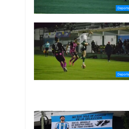
Deport
Deport