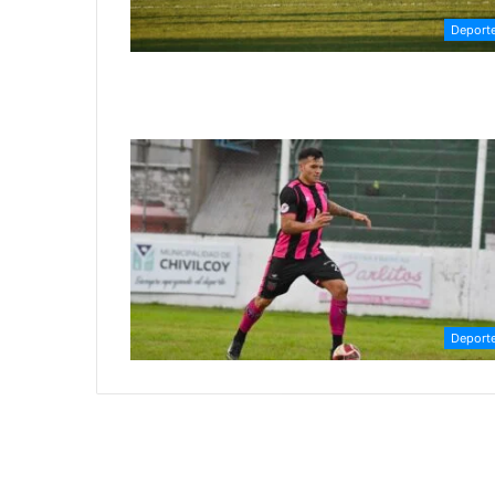
Deport
Deport