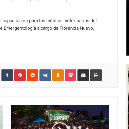
 capacitación para los médicos veterinarios del
bre Emergentología a cargo de Florencia Nuevo,
In
StumbleUpon
Tumblr
Pinterest
Reddit
VKontakte
Odnoklassniki
Pocket
Share
Print
via
Email