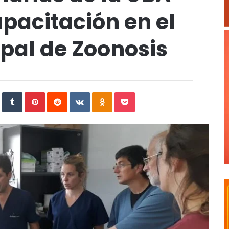
pacitación en el
pal de Zoonosis
In
StumbleUpon
Tumblr
Pinterest
Reddit
VKontakte
Odnoklassniki
Pocket