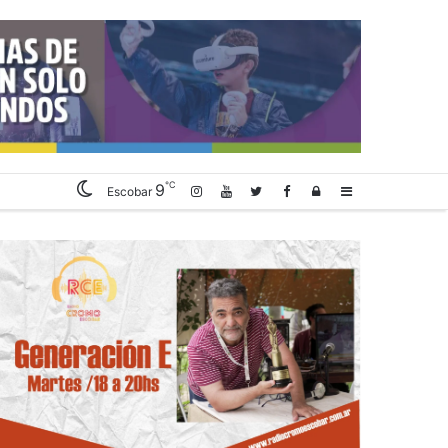
℃
9
Log
Sidebar
Escobar
In