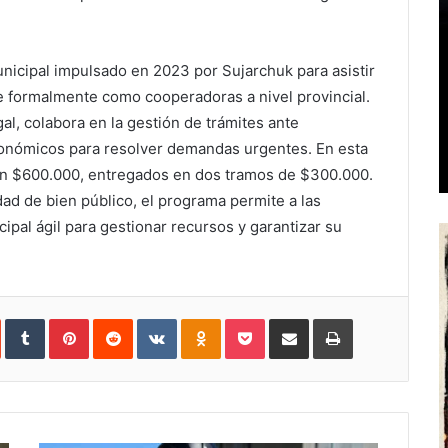
cipal impulsado en 2023 por Sujarchuk para asistir
se formalmente como cooperadoras a nivel provincial.
gal, colabora en la gestión de trámites ante
nómicos para resolver demandas urgentes. En esta
on $600.000, entregados en dos tramos de $300.000.
ad de bien público, el programa permite a las
ipal ágil para gestionar recursos y garantizar su
In
StumbleUpon
Tumblr
Pinterest
Reddit
VKontakte
Odnoklassniki
Pocket
Share
Print
via
Email