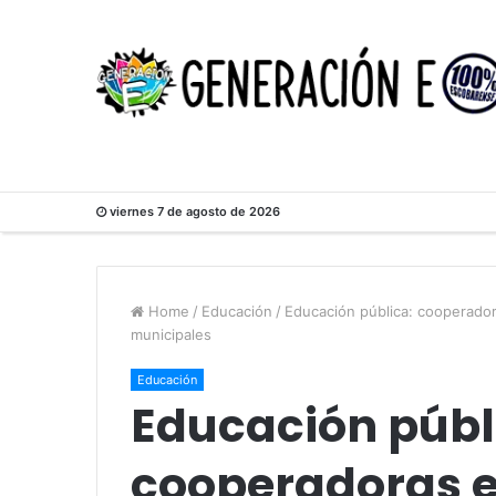
viernes 7 de agosto de 2026
Home
/
Educación
/
Educación pública: cooperador
municipales
Educación
Educación públ
cooperadoras e