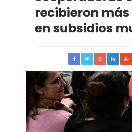
recibieron más 
en subsidios m
Facebook
Twitter
Google+
Linked