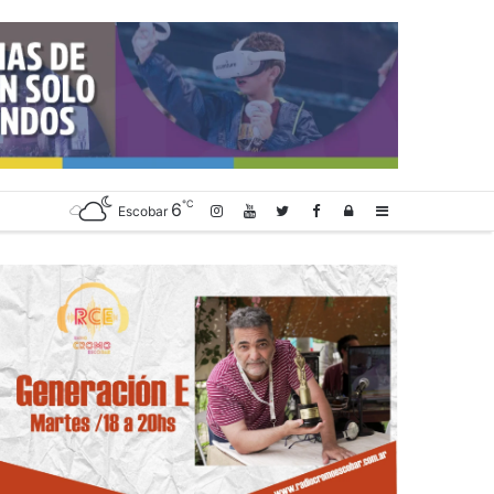
℃
6
Log
Sidebar
Escobar
In