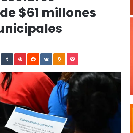
de $61 millones
unicipales
In
StumbleUpon
Tumblr
Pinterest
Reddit
VKontakte
Odnoklassniki
Pocket