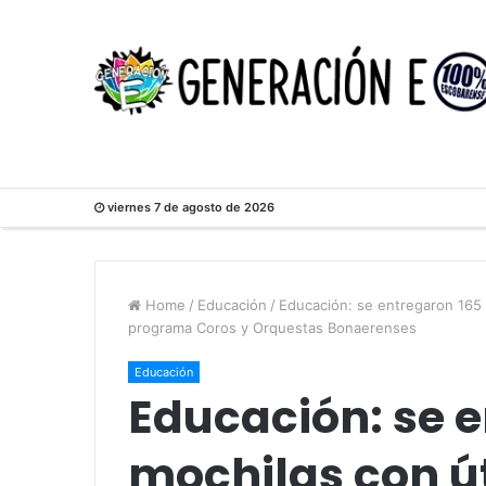
viernes 7 de agosto de 2026
Home
/
Educación
/
Educación: se entregaron 165 
programa Coros y Orquestas Bonaerenses
Educación
Educación: se 
mochilas con út