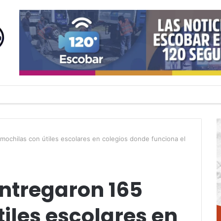
mochilas con útiles escolares en colegios donde funciona el
entregaron 165
iles escolares en