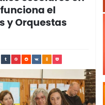
funciona el
s y Orquestas
In
StumbleUpon
Tumblr
Pinterest
Reddit
VKontakte
Odnoklassniki
Pocket