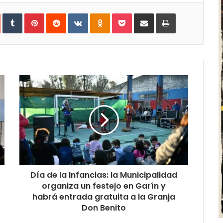
In
StumbleUpon
Tumblr
Pinterest
Reddit
VKontakte
Odnoklassniki
Pocket
Share
Print
via
Email
Día de la Infancias: la Municipalidad
organiza un festejo en Garín y
habrá entrada gratuita a la Granja
Don Benito