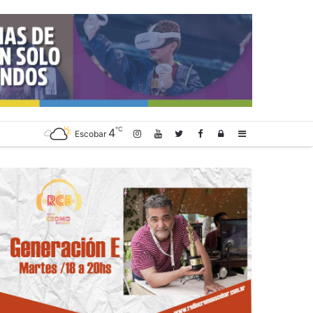
℃
4
Log
Sidebar
Escobar
In