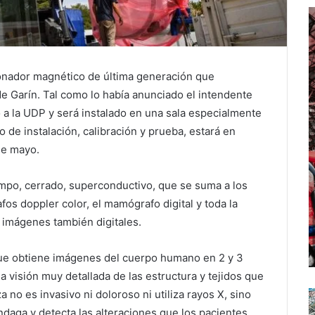
onador magnético de última generación que
e Garín. Tal como lo había anunciado el intendente
ó a la UDP y será instalado en una sala especialmente
 de instalación, calibración y prueba, estará en
de mayo.
mpo, cerrado, superconductivo, que se suma a los
fos doppler color, el mamógrafo digital y toda la
r imágenes también digitales.
ue obtiene imágenes del cuerpo humano en 2 y 3
 visión muy detallada de las estructura y tejidos que
 no es invasivo ni doloroso ni utiliza rayos X, sino
ndaga y detecta las alteraciones que los pacientes