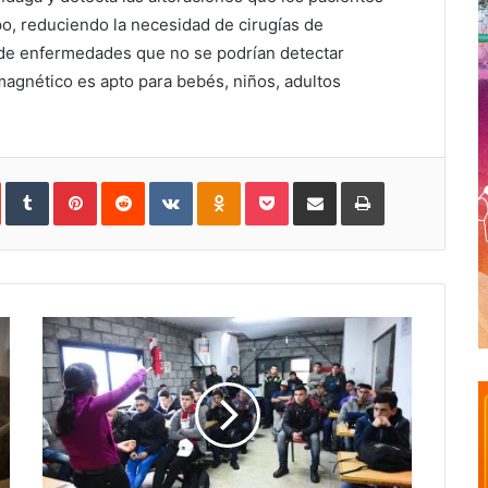
o, reduciendo la necesidad de cirugías de
 de enfermedades que no se podrían detectar
agnético es apto para bebés, niños, adultos
In
StumbleUpon
Tumblr
Pinterest
Reddit
VKontakte
Odnoklassniki
Pocket
Share
Print
via
Email