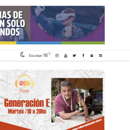
℃
16
Log
Sidebar
Escobar
In