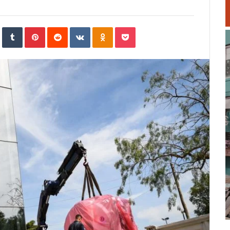
In
StumbleUpon
Tumblr
Pinterest
Reddit
VKontakte
Odnoklassniki
Pocket