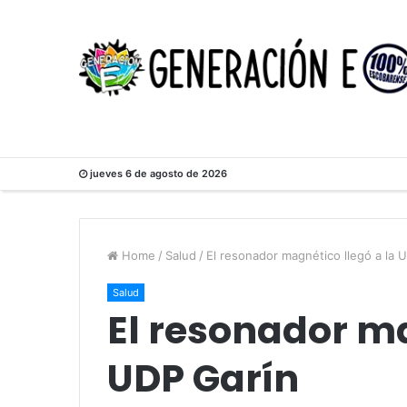
jueves 6 de agosto de 2026
Home
/
Salud
/
El resonador magnético llegó a la 
Salud
El resonador ma
UDP Garín