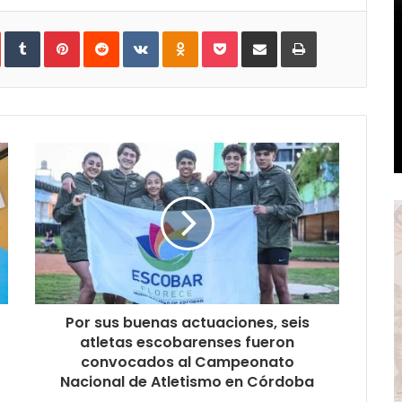
In
StumbleUpon
Tumblr
Pinterest
Reddit
VKontakte
Odnoklassniki
Pocket
Share
Print
via
Email
Por sus buenas actuaciones, seis
atletas escobarenses fueron
convocados al Campeonato
Nacional de Atletismo en Córdoba