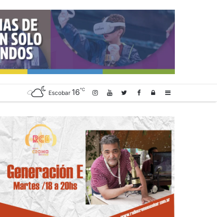
℃
16
Log
Sidebar
Escobar
In