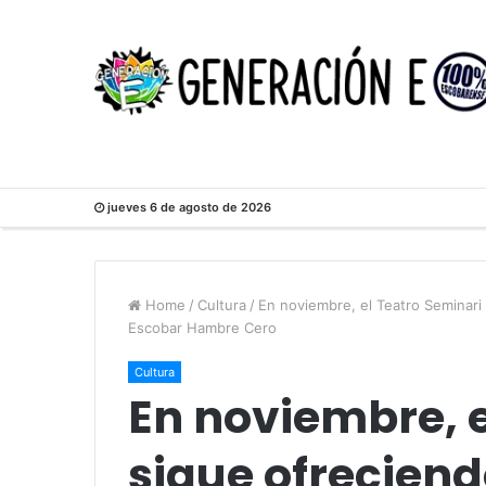
jueves 6 de agosto de 2026
Home
/
Cultura
/
En noviembre, el Teatro Seminari
Escobar Hambre Cero
Cultura
En noviembre, e
sigue ofrecien