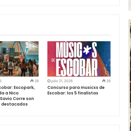
6
28
julio 21, 2026
26
cobar: Escopark,
Concurso para musicxs de
da a Nico
Escobar: los 5 finalistas
 Savio Corre son
s destacados