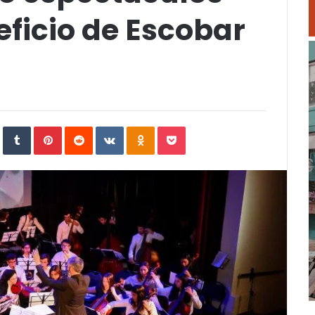
eficio de Escobar
In
StumbleUpon
Tumblr
Pinterest
Reddit
VKontakte
Odnoklassniki
Pocket