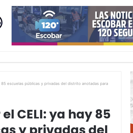
y 85 escuelas públicas y privadas del distrito anotadas para
 el CELI: ya hay 85
as y privadas del