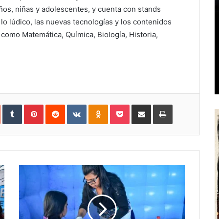
ños, niñas y adolescentes, y cuenta con stands
o lúdico, las nuevas tecnologías y los contenidos
 como Matemática, Química, Biología, Historia,
In
StumbleUpon
Tumblr
Pinterest
Reddit
VKontakte
Odnoklassniki
Pocket
Share
Print
via
Email