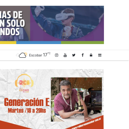
℃
17
Log
Sidebar
Escobar
In