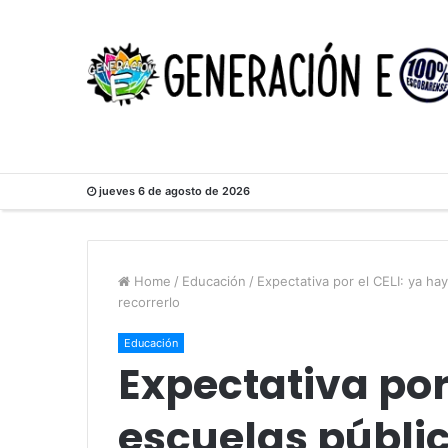
jueves 6 de agosto de 2026
Home
/
Educación
/
Expectativa por el CELI: ya ha
recorrerlo
Educación
Expectativa por
escuelas públic