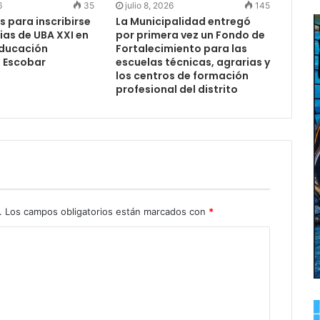
6
35
julio 8, 2026
145
s para inscribirse
La Municipalidad entregó
ias de UBA XXI en
por primera vez un Fondo de
Educación
Fortalecimiento para las
e Escobar
escuelas técnicas, agrarias y
los centros de formación
profesional del distrito
.
Los campos obligatorios están marcados con
*