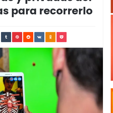
as para recorrerlo
In
StumbleUpon
Tumblr
Pinterest
Reddit
VKontakte
Odnoklassniki
Pocket