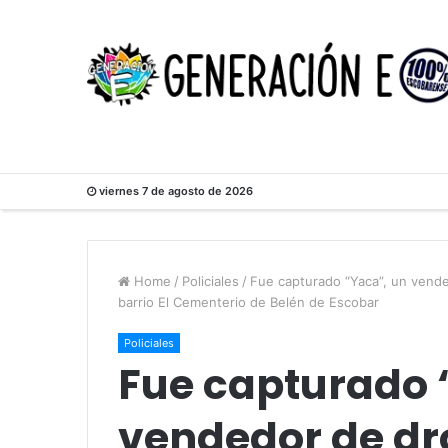
viernes 7 de agosto de 2026
Home
/
Policiales
/
Fue capturado “Yaca”, un vende
barrio El Cementerio de Belén de Escobar
Policiales
Fue capturado 
vendedor de dr