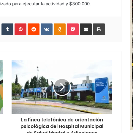
zado para ejecutar la actividad y $300.000.
In
StumbleUpon
Tumblr
Pinterest
Reddit
VKontakte
Odnoklassniki
Pocket
Share
Print
via
Email
La línea telefónica de orientación
psicológica del Hospital Municipal
de Salud Mental y Adicciones