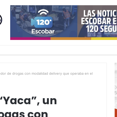
dor de drogas con modalidad delivery que operaba en el
“Yaca”, un
ogas con