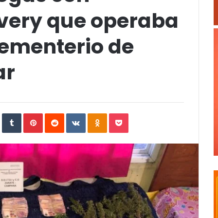
very que operaba
 Cementerio de
ar
In
StumbleUpon
Tumblr
Pinterest
Reddit
VKontakte
Odnoklassniki
Pocket