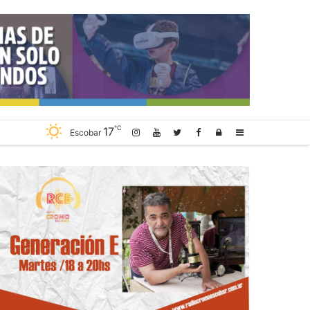
℃
17
Log
Sidebar
Escobar
In