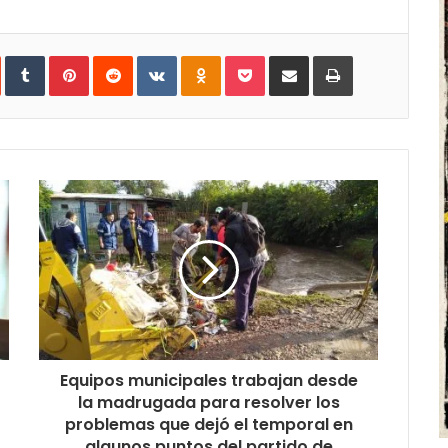
In
StumbleUpon
Tumblr
Pinterest
Reddit
VKontakte
Odnoklassniki
Pocket
Share
Print
via
Email
Equipos municipales trabajan desde
la madrugada para resolver los
problemas que dejó el temporal en
algunos puntos del partido de