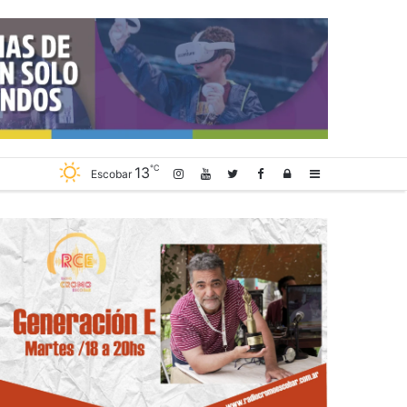
℃
13
Log
Sidebar
Escobar
In