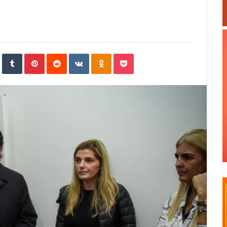
In
StumbleUpon
Tumblr
Pinterest
Reddit
VKontakte
Odnoklassniki
Pocket