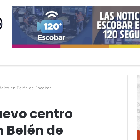
lógico en Belén de Escobar
uevo centro
n Belén de