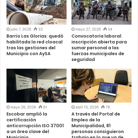
julio 7, 2026
32
mayo 27, 2026
54
Barrio Las Glorias: quedó
Convocatoria laboral:
habilitada la red cloacal
inscripción abierta para
tras las gestiones del
sumar personal a las
Municipio con AySA
fuerzas municipales de
seguridad
mayo 26, 2026
61
abril 15, 2026
76
Escobar amplió la
A través del Portal de
certificación
Empleo de la
anticorrupción ISO 37001
Municipalidad, 81
a un área clave del
personas consiguieron
Municipio
trabajo en lo que va de