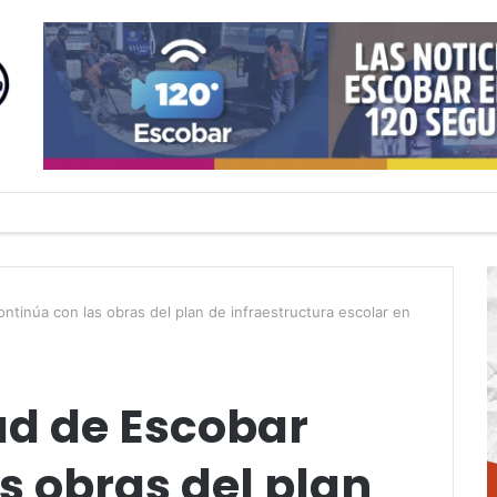
ntinúa con las obras del plan de infraestructura escolar en
ad de Escobar
s obras del plan