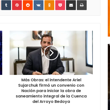
In
StumbleUpon
Tumblr
Pinterest
Reddit
VKontakte
Odnoklassniki
Pocket
Share
Print
via
Email
Más Obras: el intendente Ariel
Sujarchuk firmó un convenio con
Nación para iniciar la obra de
saneamiento integral de la Cuenca
del Arroyo Bedoya