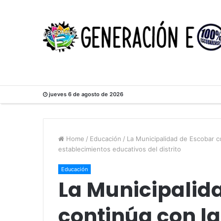
jueves 6 de agosto de 2026
Home
/
Educación
/
La Municipalidad de Escobar co
establecimientos educativos del distrito
Educación
La Municipalid
continúa con la