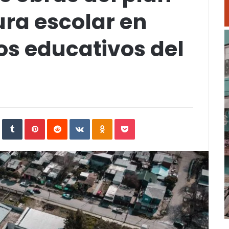
ura escolar en
os educativos del
In
StumbleUpon
Tumblr
Pinterest
Reddit
VKontakte
Odnoklassniki
Pocket