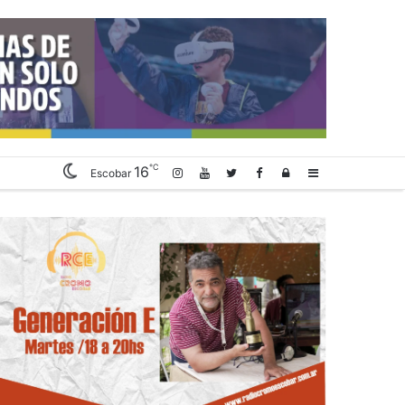
℃
16
Log
Sidebar
Escobar
In