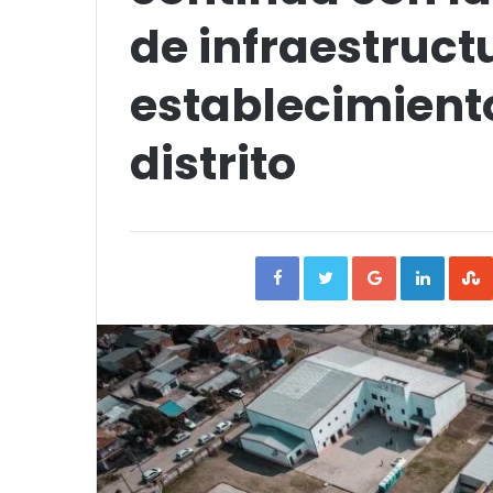
de infraestruct
establecimient
distrito
Facebook
Twitter
Google+
Linked