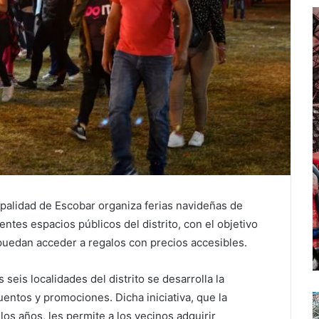
palidad de Escobar organiza ferias navideñas de
tes espacios públicos del distrito, con el objetivo
 puedan acceder a regalos con precios accesibles.
seis localidades del distrito se desarrolla la
tos y promociones. Dicha iniciativa, que la
los años, les permite a los vecinos adquirir