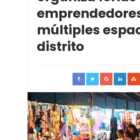
emprendedores 
múltiples espac
distrito
Facebook
Twitter
Google+
Linked