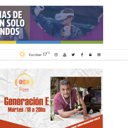
℃
17
Log
Sidebar
Escobar
In