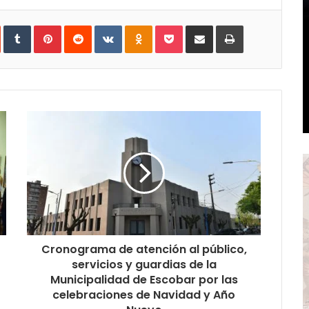
In
StumbleUpon
Tumblr
Pinterest
Reddit
VKontakte
Odnoklassniki
Pocket
Share
Print
via
Email
Cronograma de atención al público,
servicios y guardias de la
Municipalidad de Escobar por las
celebraciones de Navidad y Año