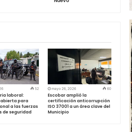
Nuevo
26
52
mayo 26, 2026
60
ia laboral:
Escobar amplió la
 abierta para
certificación anticorrupción
nal a las fuerzas
ISO 37001 a un área clave del
s de seguridad
Municipio