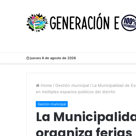
jueves 6 de agosto de 2026
Home
/
Gestión municipal
/
La Municipalidad de E
en múltiples espacios públicos del distrito
Gestión municipal
La Municipalid
organiza ferias