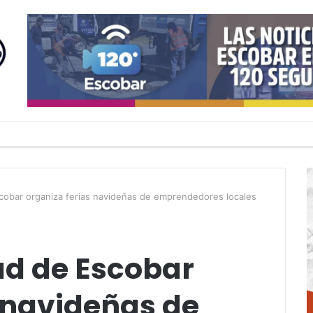
scobar organiza ferias navideñas de emprendedores locales
ad de Escobar
 navideñas de