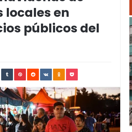
locales en
ios públicos del
In
StumbleUpon
Tumblr
Pinterest
Reddit
VKontakte
Odnoklassniki
Pocket