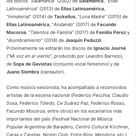
los discos “
Salamanca
” (2002) de
Salamanca
, “
Ellas
Latinoamérica
” (2013) de
Ellas Latinoamérica
,
“
Inmaterial
” (2014) de
Tackellus
, “
Luna Madre
” (2015) de
Ellas Latinoamérica
, “
Andando
” (2017) de
Facundo
Mocoroa
, “
Talentos de Familia
” (2017) de
Familia Pérez
y
“
Alumbramiento
” (2018) de
Joaquín Peduzzi
.
Próximamente se editarán los discos de
Ignacio Journé
(“
Mi voz en el viento
”, producido por Leandro Barreto),
de
Sopa de Gaviotas
(conjunto vocal femenino) y de
Juano Siembra
(cantautor).
Como músico sesionista, ha acompañado a reconocidos
artistas de la escena nacional (
Federico Pecchia, Claudio
Sosa, Federico Toledo, Ce Suárez Paz, Federico Rosso,
Facundo Mocoroa
, entre otros) en los escenarios más
importantes del país (
Festival Nacional de Música
Popular Argentina de Baradero, Centro Cultural Kirchner,
Caras y Caretas, Niceto Club, Entre Ríos, Mendoza
, etc.).