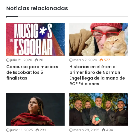
Noticias relacionadas
julio 21, 2026
26
marzo 7, 2026
577
Concurso para musicxs
Historias en el éter: el
de Escobar: los 5
primer libro de Norman
finalistas
Engel llega de la mano de
RCE Ediciones
junio 11, 2025
231
marzo 28, 2025
494