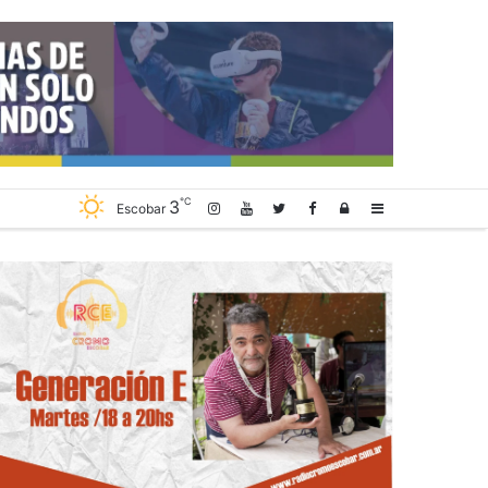
℃
3
Log
Sidebar
Escobar
In