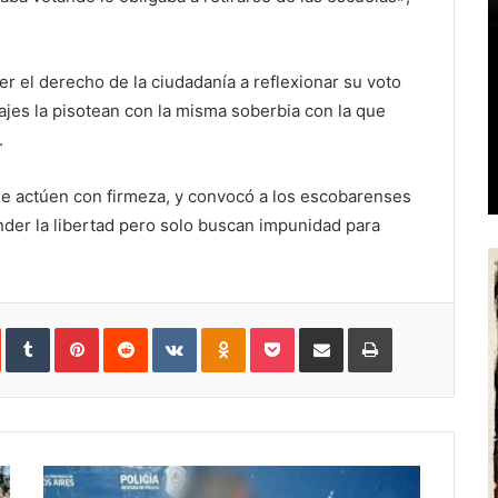
er el derecho de la ciudadanía a reflexionar su voto
ajes la pisotean con la misma soberbia con la que
.
ue actúen con firmeza, y convocó a los escobarenses
der la libertad pero solo buscan impunidad para
In
StumbleUpon
Tumblr
Pinterest
Reddit
VKontakte
Odnoklassniki
Pocket
Share
Print
via
Email