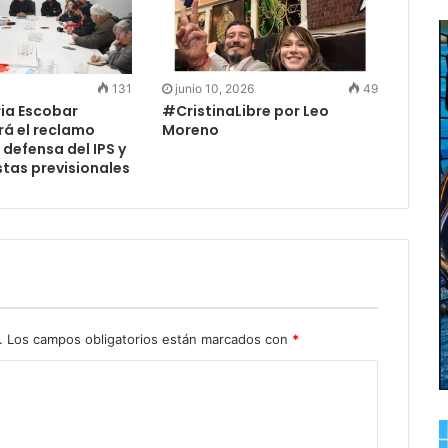
131
junio 10, 2026
49
ria Escobar
#CristinaLibre por Leo
á el reclamo
Moreno
defensa del IPS y
stas previsionales
.
Los campos obligatorios están marcados con
*