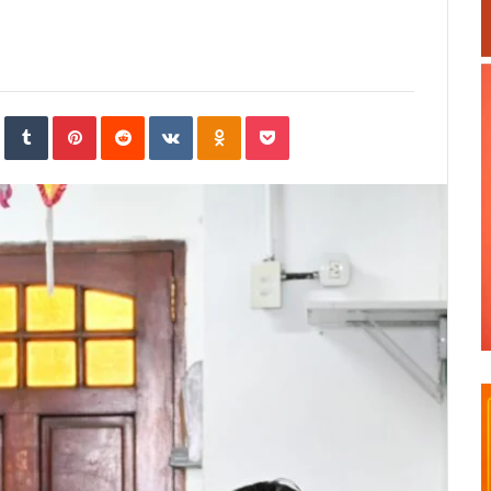
In
StumbleUpon
Tumblr
Pinterest
Reddit
VKontakte
Odnoklassniki
Pocket