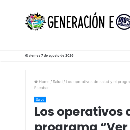
viernes 7 de agosto de 2026
Home
/
Salud
/
Los operativos de salud y el progr
Escobar
Salud
Los operativos 
programa “Ver 