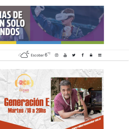
℃
6
Log
Sidebar
Escobar
In