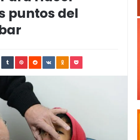
s puntos del
obar
In
StumbleUpon
Tumblr
Pinterest
Reddit
VKontakte
Odnoklassniki
Pocket