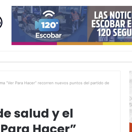
ama “Ver Para Hacer” recorren nuevos puntos del partido de
de salud y el
Para Hacer”