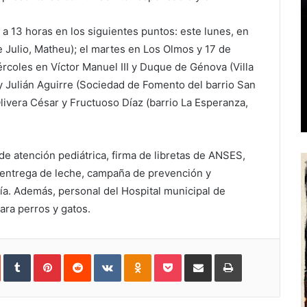
 a 13 horas en los siguientes puntos: este lunes, en
e Julio, Matheu); el martes en Los Olmos y 17 de
ércoles en Víctor Manuel III y Duque de Génova (Villa
y Julián Aguirre (Sociedad de Fomento del barrio San
livera César y Fructuoso Díaz (barrio La Esperanza,
s de atención pediátrica, firma de libretas de ANSES,
 entrega de leche, campaña de prevención y
ogía. Además, personal del Hospital municipal de
ara perros y gatos.
In
StumbleUpon
Tumblr
Pinterest
Reddit
VKontakte
Odnoklassniki
Pocket
Share
Print
via
Email