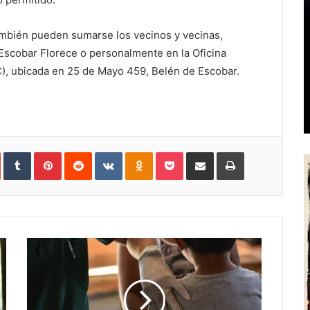
también pueden sumarse los vecinos y vecinas,
 Escobar Florece o personalmente en la Oficina
), ubicada en 25 de Mayo 459, Belén de Escobar.
In
StumbleUpon
Tumblr
Pinterest
Reddit
VKontakte
Odnoklassniki
Pocket
Share
Print
via
Email