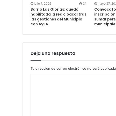
julio 7, 2026
31
mayo 27, 20
Barrio Las Glorias: quedó
Convocator
habilitada la red cloacal tras
inscripción
las gestiones del Municipio
sumar perso
con AySA
municipale
Deja una respuesta
Tu dirección de correo electrónico no será publicada