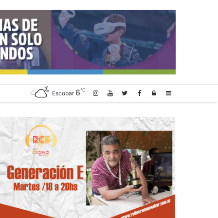
℃
6
Log
Sidebar
Escobar
In