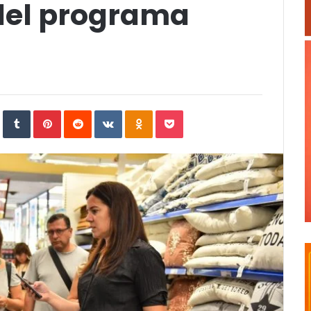
del programa
In
StumbleUpon
Tumblr
Pinterest
Reddit
VKontakte
Odnoklassniki
Pocket