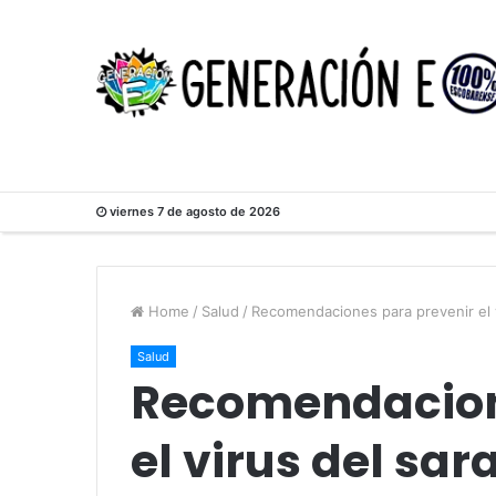
viernes 7 de agosto de 2026
Home
/
Salud
/
Recomendaciones para prevenir el 
Salud
Recomendacion
el virus del sa