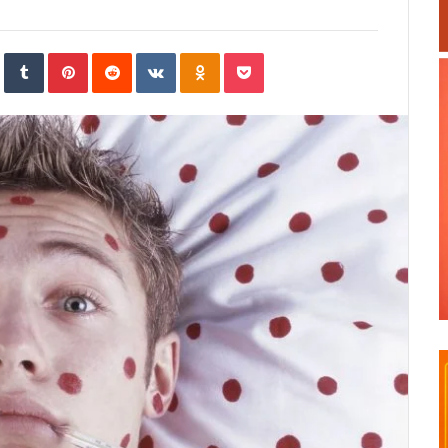
In
StumbleUpon
Tumblr
Pinterest
Reddit
VKontakte
Odnoklassniki
Pocket