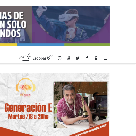
℃
6
Log
Sidebar
Escobar
In