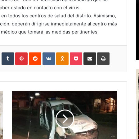
ber estado en contacto con el virus.
n todos los centros de salud del distrito. Asimismo,
pción, deberán dirigirse inmediatamente al centro más
l médico que tomará las medidas pertinentes.
In
StumbleUpon
Tumblr
Pinterest
Reddit
VKontakte
Odnoklassniki
Pocket
Share
Print
via
Email