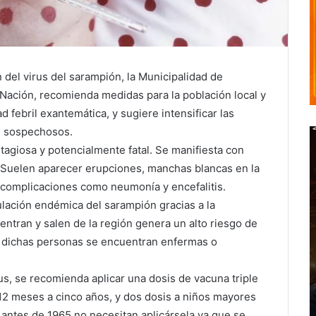
n del virus del sarampión, la Municipalidad de
a Nación, recomienda medidas para la población local y
d febril exantemática, y sugiere intensificar las
os sospechosos.
agiosa y potencialmente fatal. Se manifiesta con
os. Suelen aparecer erupciones, manchas blancas en la
r complicaciones como neumonía y encefalitis.
culación endémica del sarampión gracias a la
entran y salen de la región genera un alto riesgo de
i dichas personas se encuentran enfermas o
rus, se recomienda aplicar una dosis de vacuna triple
 12 meses a cinco años, y dos dosis a niños mayores
 antes de 1965 no necesitan aplicársela ya que se