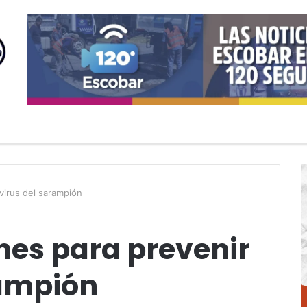
virus del sarampión
es para prevenir
rampión