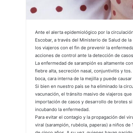
Ante el alerta epidemiológico por la circulació
Escobar, a través del Ministerio de Salud de l
los viajeros con el fin de prevenir la enfermeda
acciones de control ante la detección de cas
La enfermedad de sarampión es altamente cont
fiebre alta, secreción nasal, conjuntivitis y t
boca, cara interna de la mejilla y puede causa
Si bien en nuestro país se ha eliminado la cir
vacunación, el tránsito masivo de viajeros que 
importación de casos y desarrollo de brotes s
incubando la enfermedad.
Para evitar el contagio y la propagación del vi
viral (sarampión, rubéola, paperas) a niños de
de cinco años. A su vez, quienes hayan nacido