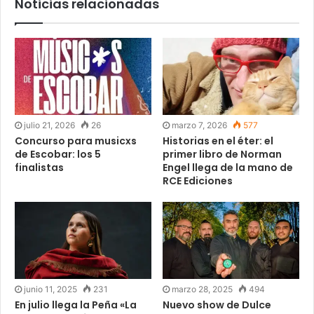
Noticias relacionadas
julio 21, 2026
26
marzo 7, 2026
577
Concurso para musicxs
Historias en el éter: el
de Escobar: los 5
primer libro de Norman
finalistas
Engel llega de la mano de
RCE Ediciones
junio 11, 2025
231
marzo 28, 2025
494
En julio llega la Peña «La
Nuevo show de Dulce