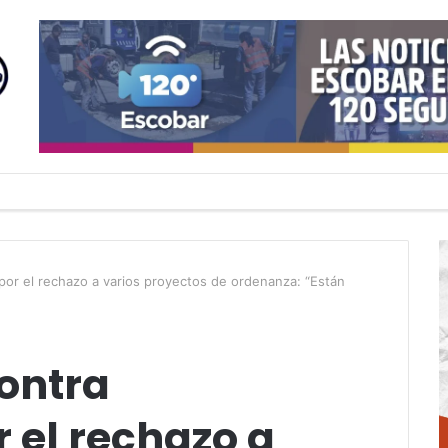
or el rechazo a varios proyectos de ordenanza: “Están
ontra
el rechazo a