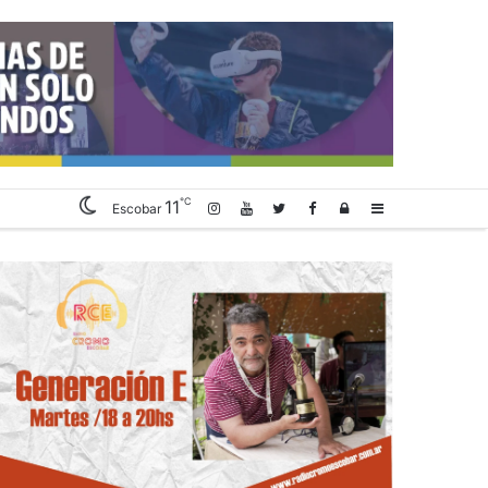
℃
11
Log
Sidebar
Escobar
In