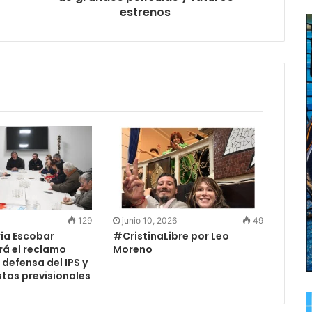
estrenos
129
junio 10, 2026
49
ria Escobar
#CristinaLibre por Leo
á el reclamo
Moreno
defensa del IPS y
stas previsionales