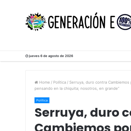
jueves 6 de agosto de 2026
Home
/
Política
/
Serruya, duro contra Cambiemos p
pensando en la chiquita; nosotros, en grande”
Política
Serruya, duro c
Cambiemos por 