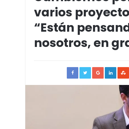
varios proyect
“Están pensando
nosotros, en g
Facebook
Twitter
Google+
Linked