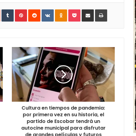
In
StumbleUpon
Tumblr
Pinterest
Reddit
VKontakte
Odnoklassniki
Pocket
Share
Print
via
Email
Cultura en tiempos de pandemia:
por primera vez en su historia, el
partido de Escobar tendrá un
autocine municipal para disfrutar
de grandes películas y futuros