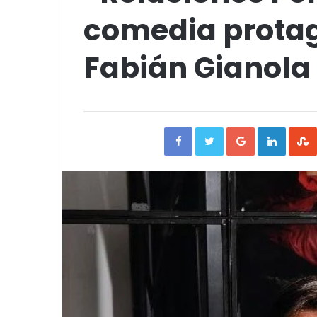
comedia prota
Fabián Gianola 
Facebook
Twitter
Google+
Linked