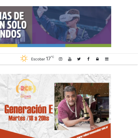
℃
17
Log
Sidebar
Escobar
In