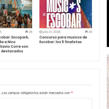
6
28
julio 21, 2026
26
cobar: Escopark,
Concurso para musicxs de
da a Nico
Escobar: los 5 finalistas
 Savio Corre son
s destacados
.
Los campos obligatorios están marcados con
*