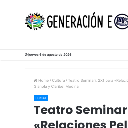
jueves 6 de agosto de 2026
Home
/
Cultura
/
Teatro Seminari: 2X1 para «Relac
Gianola y Claribel Medina
Cultura
Teatro Seminari
«Relaciones Pel