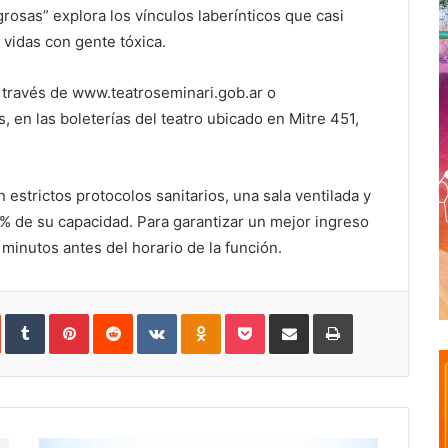
grosas” explora los vínculos laberínticos que casi
vidas con gente tóxica.
a través de www.teatroseminari.gob.ar o
, en las boleterías del teatro ubicado en Mitre 451,
strictos protocolos sanitarios, una sala ventilada y
30% de su capacidad. Para garantizar un mejor ingreso
 minutos antes del horario de la función.
In
StumbleUpon
Tumblr
Pinterest
Reddit
VKontakte
Odnoklassniki
Pocket
Share
Print
via
Email