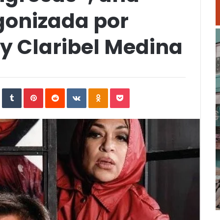
gonizada por
y Claribel Medina
In
StumbleUpon
Tumblr
Pinterest
Reddit
VKontakte
Odnoklassniki
Pocket