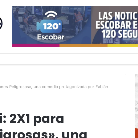
iones Peligrosas», una comedia protagonizada por Fabián
: 2X1 para
igrosas», una