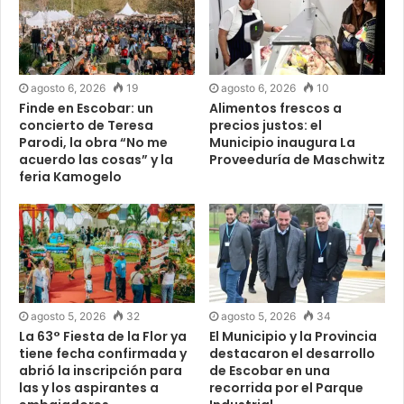
agosto 6, 2026
19
agosto 6, 2026
10
Finde en Escobar: un
Alimentos frescos a
concierto de Teresa
precios justos: el
Parodi, la obra “No me
Municipio inaugura La
acuerdo las cosas” y la
Proveeduría de Maschwitz
feria Kamogelo
agosto 5, 2026
32
agosto 5, 2026
34
La 63° Fiesta de la Flor ya
El Municipio y la Provincia
tiene fecha confirmada y
destacaron el desarrollo
abrió la inscripción para
de Escobar en una
las y los aspirantes a
recorrida por el Parque