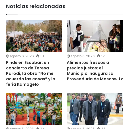
Noticias relacionadas
agosto 6, 2026
31
agosto 6, 2026
17
Finde en Escobar: un
Alimentos frescos a
concierto de Teresa
precios justos: el
Parodi, la obra “No me
Municipio inaugura La
acuerdo las cosas” y la
Proveeduría de Maschwitz
feria Kamogelo
agosto 5, 2026
44
agosto 5, 2026
45