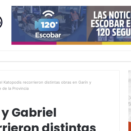
el Katopodis recorrieron distintas obras en Garín y
 de la Provincia
 y Gabriel
rieron distintas