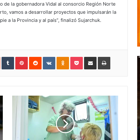
oyo de la gobernadora Vidal al consorcio Región Norte
erto, vamos a desarrollar proyectos que impulsarán la
ie a la Provincia y al país”, finalizó Sujarchuk.
In
StumbleUpon
Tumblr
Pinterest
Reddit
VKontakte
Odnoklassniki
Pocket
Share
Print
via
Email