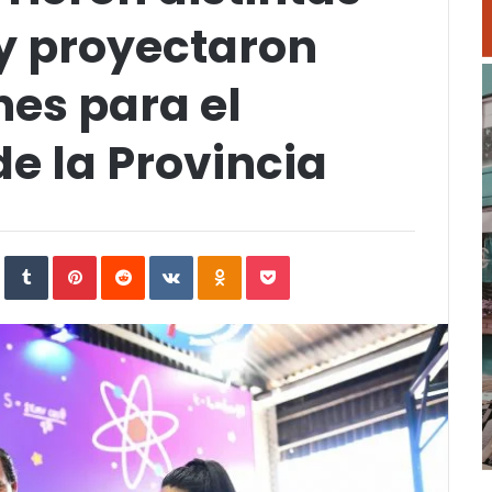
 y proyectaron
es para el
de la Provincia
In
StumbleUpon
Tumblr
Pinterest
Reddit
VKontakte
Odnoklassniki
Pocket