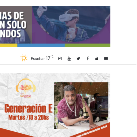
℃
17
Log
Sidebar
Escobar
In