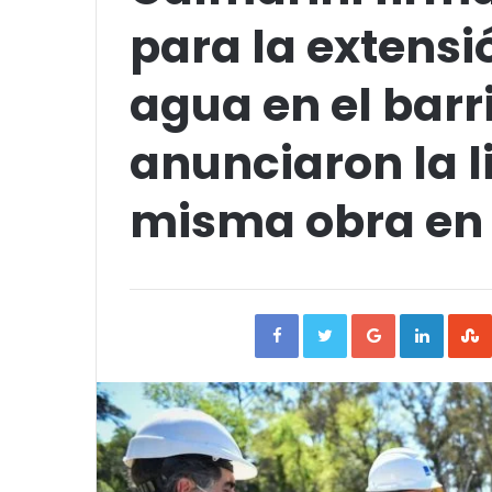
para la extensi
agua en el barr
anunciaron la li
misma obra en e
Facebook
Twitter
Google+
Linked