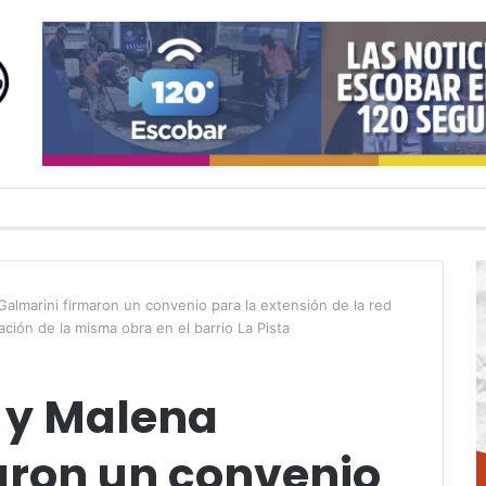
Galmarini firmaron un convenio para la extensión de la red
ación de la misma obra en el barrio La Pista
k y Malena
aron un convenio