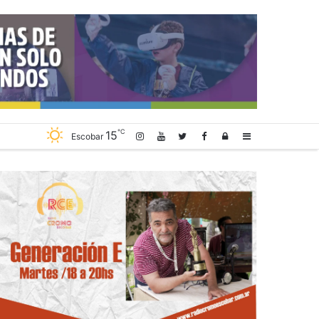
℃
15
Log
Sidebar
Escobar
In