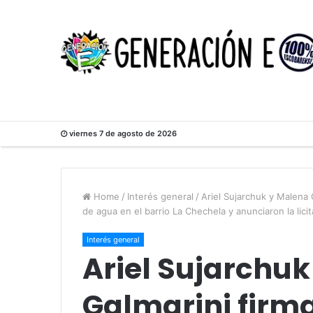
viernes 7 de agosto de 2026
Home
/
Interés general
/
Ariel Sujarchuk y Malena 
de agua en el barrio La Chechela y anunciaron la licit
Interés general
Ariel Sujarchu
Galmarini firm