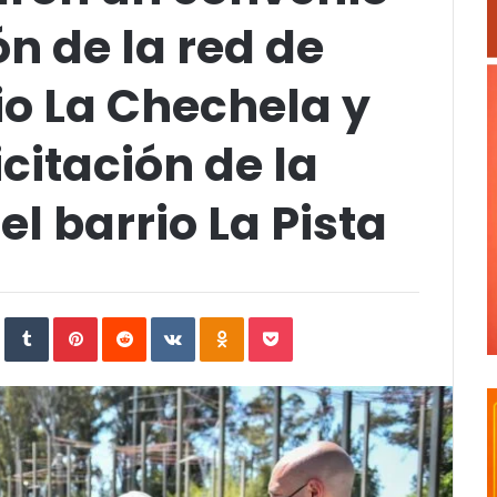
ón de la red de
io La Chechela y
citación de la
l barrio La Pista
In
StumbleUpon
Tumblr
Pinterest
Reddit
VKontakte
Odnoklassniki
Pocket