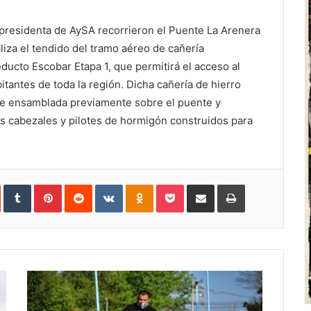
a presidenta de AySA recorrieron el Puente La Arenera
iza el tendido del tramo aéreo de cañería
ducto Escobar Etapa 1, que permitirá el acceso al
tantes de toda la región. Dicha cañería de hierro
fue ensamblada previamente sobre el puente y
s cabezales y pilotes de hormigón construidos para
In
StumbleUpon
Tumblr
Pinterest
Reddit
VKontakte
Odnoklassniki
Pocket
Share
Print
via
Email