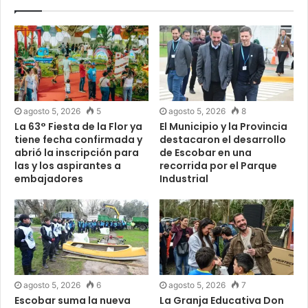
agosto 5, 2026
5
agosto 5, 2026
8
La 63° Fiesta de la Flor ya
El Municipio y la Provincia
tiene fecha confirmada y
destacaron el desarrollo
abrió la inscripción para
de Escobar en una
las y los aspirantes a
recorrida por el Parque
embajadores
Industrial
agosto 5, 2026
6
agosto 5, 2026
7
Escobar suma la nueva
La Granja Educativa Don