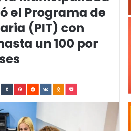
zó el Programa de
aria (PIT) con
hasta un 100 por
eses
In
StumbleUpon
Tumblr
Pinterest
Reddit
VKontakte
Odnoklassniki
Pocket