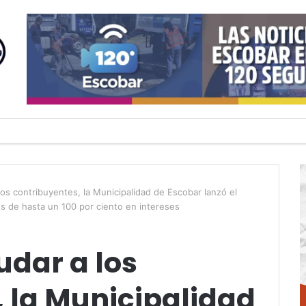
los contribuyentes, la Municipalidad de Escobar lanzó el
os de hasta un 100 por ciento en intereses
udar a los
 la Municipalidad