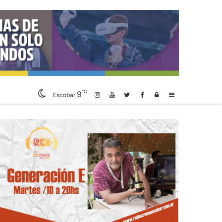
℃
9
Log
Sidebar
Escobar
In