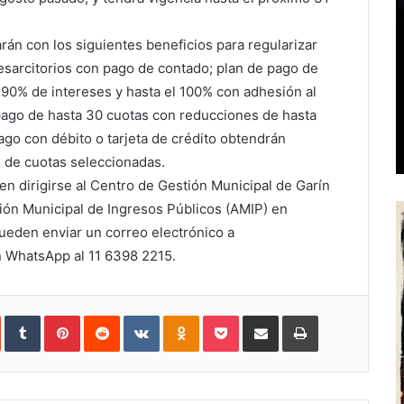
arán con los siguientes beneficios para regularizar
esarcitorios con pago de contado; plan de pago de
 90% de intereses y hasta el 100% con adhesión al
 pago de hasta 30 cuotas con reducciones de hasta
ago con débito o tarjeta de crédito obtendrán
 de cuotas seleccionadas.
n dirigirse al Centro de Gestión Municipal de Garín
ión Municipal de Ingresos Públicos (AMIP) en
ueden enviar un correo electrónico a
 WhatsApp al 11 6398 2215.
In
StumbleUpon
Tumblr
Pinterest
Reddit
VKontakte
Odnoklassniki
Pocket
Share
Print
via
Email