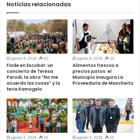
Noticias relacionadas
agosto 6, 2026
45
agosto 6, 2026
20
Finde en Escobar: un
Alimentos frescos a
concierto de Teresa
precios justos: el
Parodi, la obra “No me
Municipio inaugura La
acuerdo las cosas” y la
Proveeduría de Maschwitz
feria Kamogelo
agosto 5, 2026
55
agosto 5, 2026
55