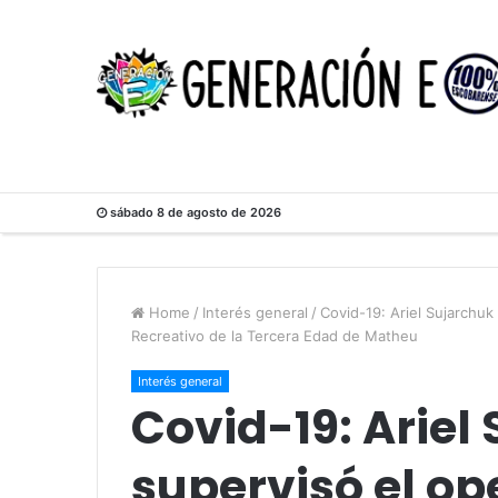
sábado 8 de agosto de 2026
Home
/
Interés general
/
Covid-19: Ariel Sujarchuk
Recreativo de la Tercera Edad de Matheu
Interés general
Covid-19: Ariel
supervisó el op