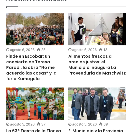
agosto 6, 2026
25
agosto 6, 2026
13
Finde en Escobar: un
Alimentos frescos a
concierto de Teresa
precios justos: el
Parodi, la obra “No me
Municipio inaugura La
acuerdo las cosas” y la
Proveeduría de Maschwitz
feria Kamogelo
agosto 5, 2026
37
agosto 5, 2026
39
La 63° Fiesta de la Flor ya
El Municipio y la Provincia