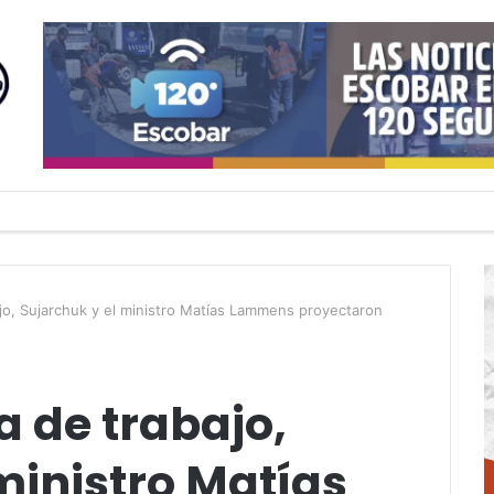
ajo, Sujarchuk y el ministro Matías Lammens proyectaron
a de trabajo,
ministro Matías