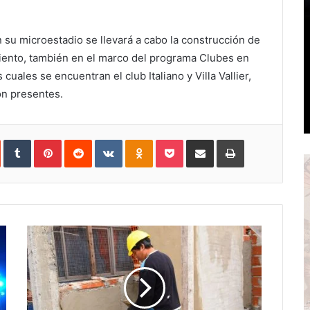
n su microestadio se llevará a cabo la construcción de
miento, también en el marco del programa Clubes en
 cuales se encuentran el club Italiano y Villa Vallier,
on presentes.
In
StumbleUpon
Tumblr
Pinterest
Reddit
VKontakte
Odnoklassniki
Pocket
Share
Print
via
Email