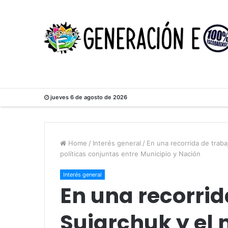
jueves 6 de agosto de 2026
Home
/
Interés general
/
En una recorrida de trab
políticas conjuntas entre Municipio y Nación
Interés general
En una recorrid
Sujarchuk y el 