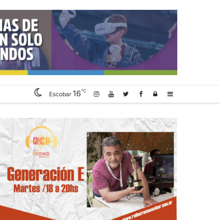
℃
16
Log
Sidebar
Escobar
In