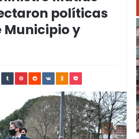
taron políticas
 Municipio y
In
StumbleUpon
Tumblr
Pinterest
Reddit
VKontakte
Odnoklassniki
Pocket