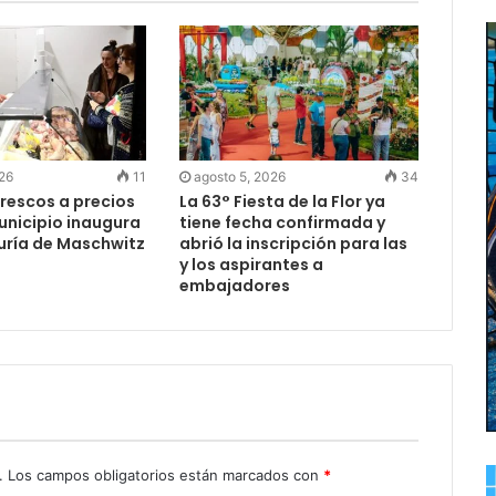
026
11
agosto 5, 2026
34
rescos a precios
La 63° Fiesta de la Flor ya
Municipio inaugura
tiene fecha confirmada y
uría de Maschwitz
abrió la inscripción para las
y los aspirantes a
embajadores
.
Los campos obligatorios están marcados con
*