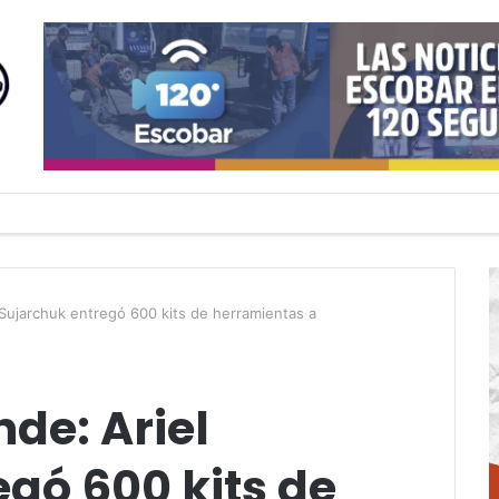
Sujarchuk entregó 600 kits de herramientas a
de: Ariel
gó 600 kits de