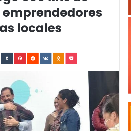
a emprendedores
s locales
In
StumbleUpon
Tumblr
Pinterest
Reddit
VKontakte
Odnoklassniki
Pocket