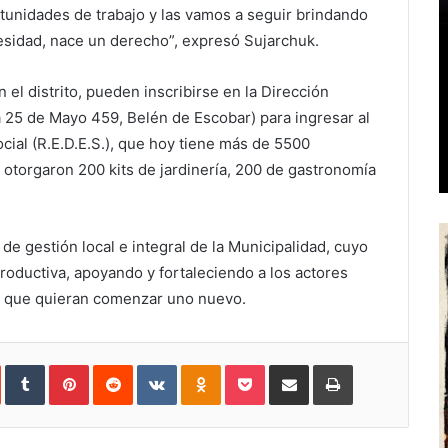
unidades de trabajo y las vamos a seguir brindando
sidad, nace un derecho”, expresó Sujarchuk.
l distrito, pueden inscribirse en la Dirección
 25 de Mayo 459, Belén de Escobar) para ingresar al
ial (R.E.D.E.S.), que hoy tiene más de 5500
e otorgaron 200 kits de jardinería, 200 de gastronomía
e gestión local e integral de la Municipalidad, cuyo
roductiva, apoyando y fortaleciendo a los actores
o que quieran comenzar uno nuevo.
In
StumbleUpon
Tumblr
Pinterest
Reddit
VKontakte
Odnoklassniki
Pocket
Share
Print
via
Email