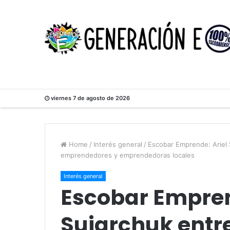
viernes 7 de agosto de 2026
Home
/
Interés general
/
Escobar Emprende: Ariel 
emprendedores y emprendedoras locales
Interés general
Escobar Empren
Sujarchuk entre