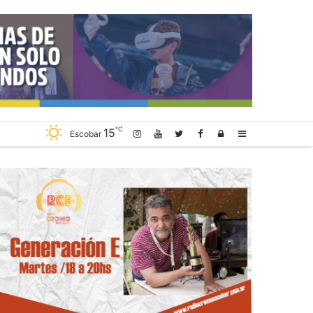
℃
15
Log
Sidebar
Escobar
In