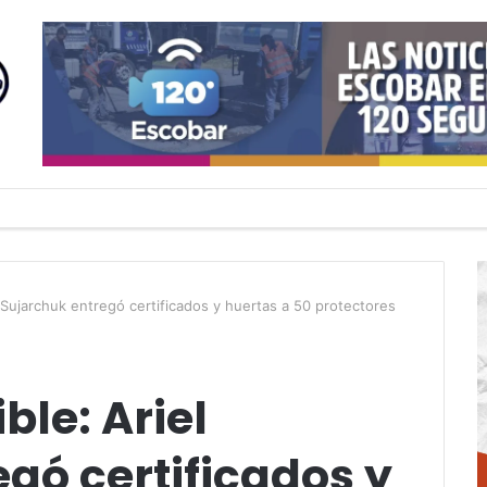
 Sujarchuk entregó certificados y huertas a 50 protectores
ble: Ariel
gó certificados y