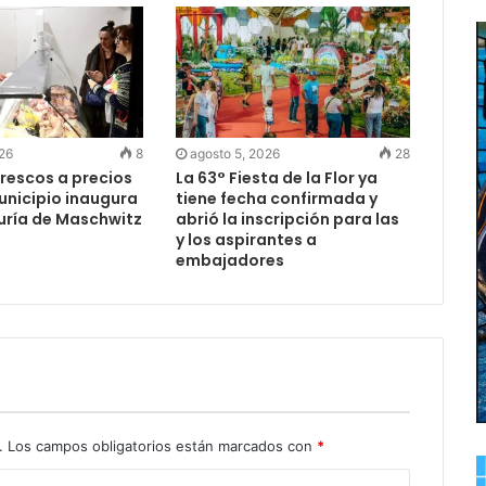
026
8
agosto 5, 2026
28
rescos a precios
La 63° Fiesta de la Flor ya
Municipio inaugura
tiene fecha confirmada y
uría de Maschwitz
abrió la inscripción para las
y los aspirantes a
embajadores
.
Los campos obligatorios están marcados con
*