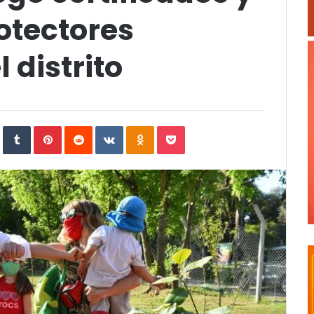
otectores
 distrito
In
StumbleUpon
Tumblr
Pinterest
Reddit
VKontakte
Odnoklassniki
Pocket