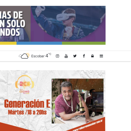
℃
4
Log
Sidebar
Escobar
In