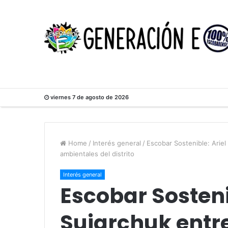
viernes 7 de agosto de 2026
Home
/
Interés general
/
Escobar Sostenible: Ariel
ambientales del distrito
Interés general
Escobar Sosteni
Sujarchuk entre