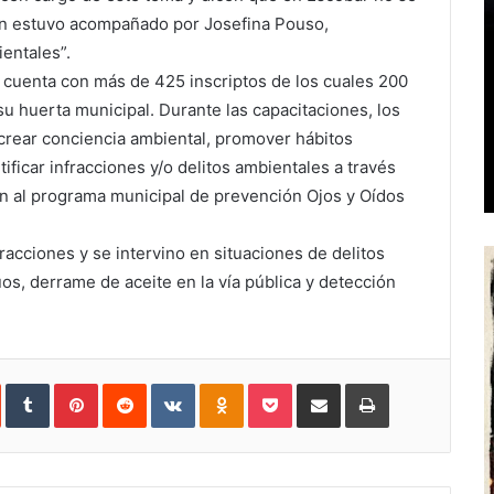
en estuvo acompañado por Josefina Pouso,
entales”.
cuenta con más de 425 inscriptos de los cuales 200
su huerta municipal. Durante las capacitaciones, los
crear conciencia ambiental, promover hábitos
ificar infracciones y/o delitos ambientales a través
n al programa municipal de prevención Ojos y Oídos
fracciones y se intervino en situaciones de delitos
os, derrame de aceite en la vía pública y detección
In
StumbleUpon
Tumblr
Pinterest
Reddit
VKontakte
Odnoklassniki
Pocket
Share
Print
via
Email