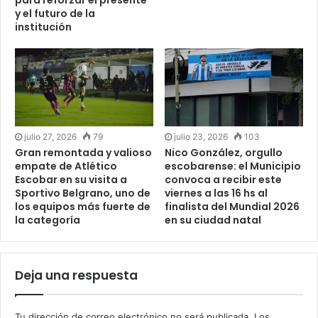
para reforzar el presente
y el futuro de la
institución
julio 27, 2026
79
julio 23, 2026
103
Gran remontada y valioso
Nico González, orgullo
empate de Atlético
escobarense: el Municipio
Escobar en su visita a
convoca a recibir este
Sportivo Belgrano, uno de
viernes a las 16 hs al
los equipos más fuerte de
finalista del Mundial 2026
la categoría
en su ciudad natal
Deja una respuesta
Tu dirección de correo electrónico no será publicada.
Los