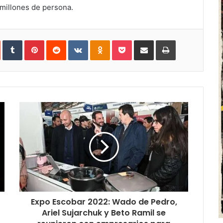
 millones de persona.
In
StumbleUpon
Tumblr
Pinterest
Reddit
VKontakte
Odnoklassniki
Pocket
Share
Print
via
Email
Expo Escobar 2022: Wado de Pedro,
Ariel Sujarchuk y Beto Ramil se