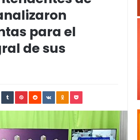
analizaron
ntas para el
gral de sus
In
StumbleUpon
Tumblr
Pinterest
Reddit
VKontakte
Odnoklassniki
Pocket