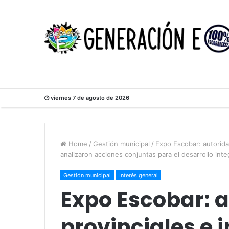
viernes 7 de agosto de 2026
Home
/
Gestión municipal
/
Expo Escobar: autorida
analizaron acciones conjuntas para el desarrollo integ
Gestión municipal
Interés general
Expo Escobar: 
provinciales e 