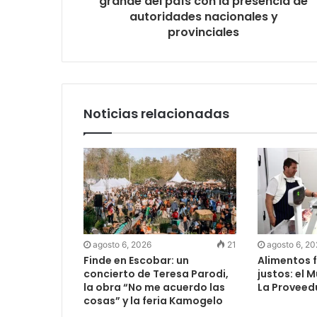
grande del país con la presencia de
autoridades nacionales y
provinciales
Noticias relacionadas
agosto 6, 2026
21
agosto 6, 2
Finde en Escobar: un
Alimentos f
concierto de Teresa Parodi,
justos: el 
la obra “No me acuerdo las
La Proveed
cosas” y la feria Kamogelo