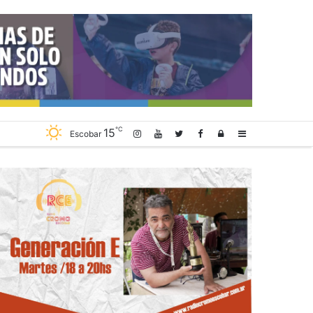
℃
15
Log
Sidebar
Escobar
In