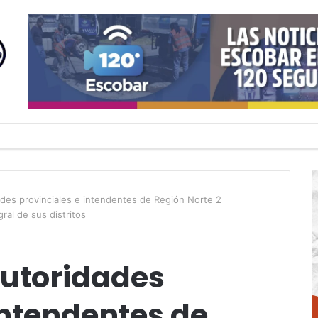
des provinciales e intendentes de Región Norte 2
ral de sus distritos
autoridades
intendentes de