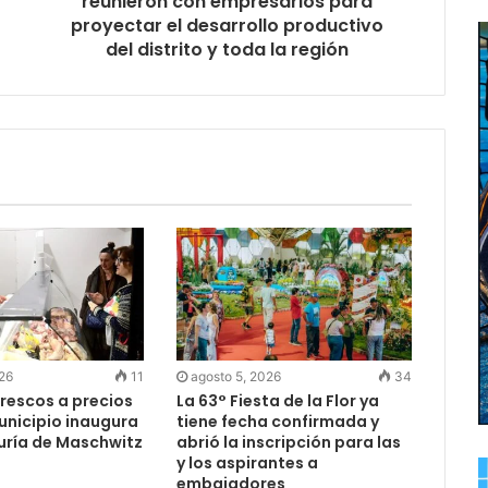
reunieron con empresarios para
proyectar el desarrollo productivo
del distrito y toda la región
026
11
agosto 5, 2026
34
rescos a precios
La 63° Fiesta de la Flor ya
Municipio inaugura
tiene fecha confirmada y
uría de Maschwitz
abrió la inscripción para las
y los aspirantes a
embajadores