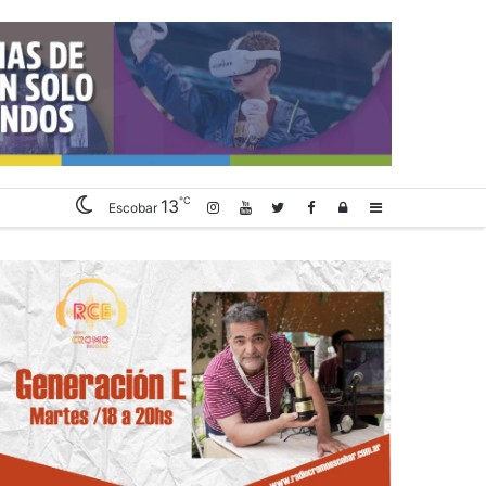
℃
13
Log
Sidebar
Escobar
In