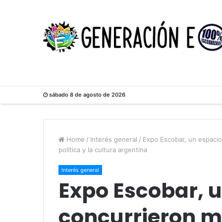
sábado 8 de agosto de 2026
Home
/
Interés general
/
Expo Escobar, un espacio
política y la cultura argentina
Interés general
Expo Escobar, u
concurrieron m