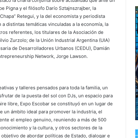
tacó la charla conjunta sobre actualidad que ante un
e Pigna y el filósofo Darío Sztajnszrajber, la
Chapa” Retegui, y la del economista y periodista
 a distintas temáticas vinculadas a la economía, la
tros referentes, los titulares de la Asociación de
lvio Zurzolo; de la Unión Industrial Argentina (UIA)
saria de Desarrolladores Urbanos (CEDU), Damián
ntrepreneurship Network, Jorge Lawson.
tivas y talleres pensados para toda la familia, un
frutar de la puesta del sol con DJs, un espacio para
aire libre, Expo Escobar se constituyó en un lugar de
e un ámbito ideal para promover la industria, el
lmente el empleo genuino, reuniendo a más de 500
conocimiento y la cultura, y otros sectores de la
 objetivo de abordar políticas de Estado, dialogar e