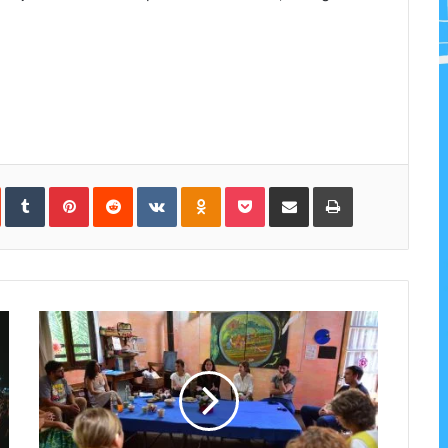
In
StumbleUpon
Tumblr
Pinterest
Reddit
VKontakte
Odnoklassniki
Pocket
Share
Print
via
Email