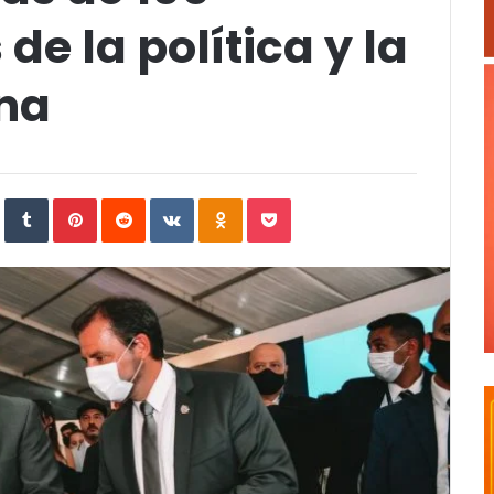
e la política y la
ina
In
StumbleUpon
Tumblr
Pinterest
Reddit
VKontakte
Odnoklassniki
Pocket