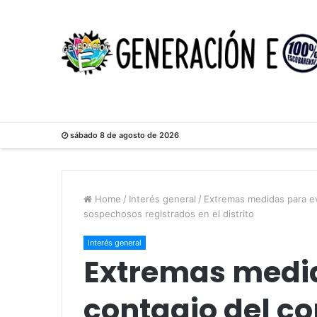
sábado 8 de agosto de 2026
Home
/
Interés general
/
Extremas medidas para evi
sospechosos registrados en el distrito
Interés general
Extremas medid
contagio del co