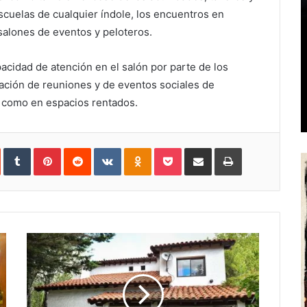
scuelas de cualquier índole, los encuentros en
 salones de eventos y peloteros.
pacidad de atención en el salón por parte de los
zación de reuniones y de eventos sociales de
es como en espacios rentados.
In
StumbleUpon
Tumblr
Pinterest
Reddit
VKontakte
Odnoklassniki
Pocket
Share
Print
via
Email