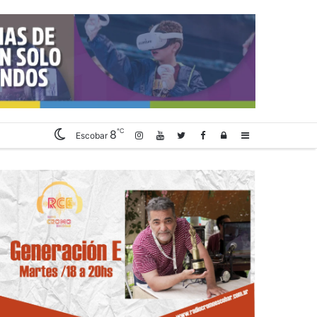
℃
8
Log
Sidebar
Escobar
In