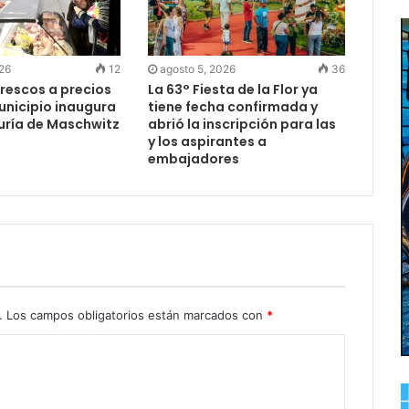
026
12
agosto 5, 2026
36
rescos a precios
La 63° Fiesta de la Flor ya
Municipio inaugura
tiene fecha confirmada y
uría de Maschwitz
abrió la inscripción para las
y los aspirantes a
embajadores
.
Los campos obligatorios están marcados con
*