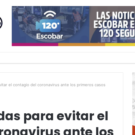
tar el contagio del coronavirus ante los primeros casos
as para evitar el
ronavirus ante los