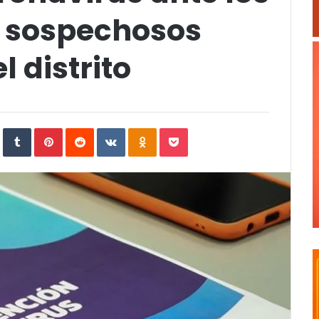
s sospechosos
l distrito
In
StumbleUpon
Tumblr
Pinterest
Reddit
VKontakte
Odnoklassniki
Pocket