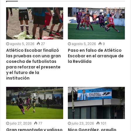
agosto 5, 2026
27
agosto 5, 2026
9
Atlético Escobar finalizó
Paso en falso de Atlético
las pruebas con una gran
Escobar en el arranque de
cosecha de futbolistas
la Reválida
para reforzar el presente
y el futuro de la
institución
julio 27, 2026
77
julio 23, 2026
101
Gran remontada y valioso
Nico González, orgullo