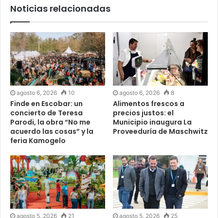
Noticias relacionadas
agosto 6, 2026
10
agosto 6, 2026
8
Finde en Escobar: un
Alimentos frescos a
concierto de Teresa
precios justos: el
Parodi, la obra “No me
Municipio inaugura La
acuerdo las cosas” y la
Proveeduría de Maschwitz
feria Kamogelo
agosto 5, 2026
21
agosto 5, 2026
25