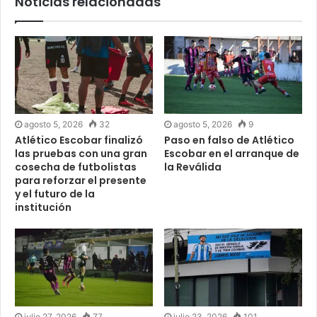
Noticias relacionadas
agosto 5, 2026
32
agosto 5, 2026
9
Atlético Escobar finalizó
Paso en falso de Atlético
las pruebas con una gran
Escobar en el arranque de
cosecha de futbolistas
la Reválida
para reforzar el presente
y el futuro de la
institución
julio 27, 2026
77
julio 23, 2026
101