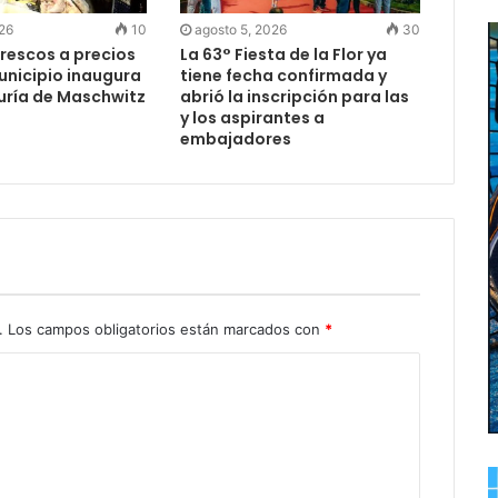
026
10
agosto 5, 2026
30
rescos a precios
La 63° Fiesta de la Flor ya
Municipio inaugura
tiene fecha confirmada y
uría de Maschwitz
abrió la inscripción para las
y los aspirantes a
embajadores
.
Los campos obligatorios están marcados con
*