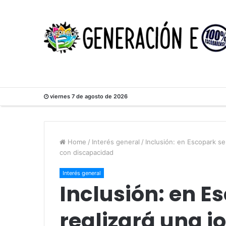
viernes 7 de agosto de 2026
Home
/
Interés general
/
Inclusión: en Escopark se
con discapacidad
Interés general
Inclusión: en E
realizará una j