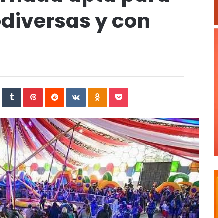
diversas y con
In
StumbleUpon
Tumblr
Pinterest
Reddit
VKontakte
Odnoklassniki
Pocket