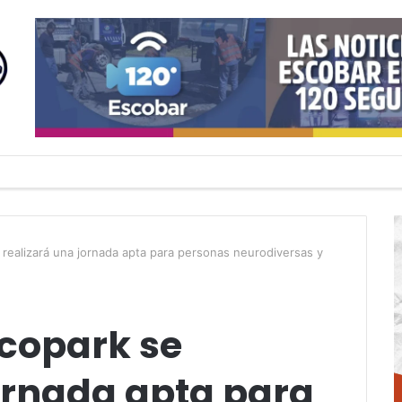
 realizará una jornada apta para personas neurodiversas y
scopark se
ornada apta para