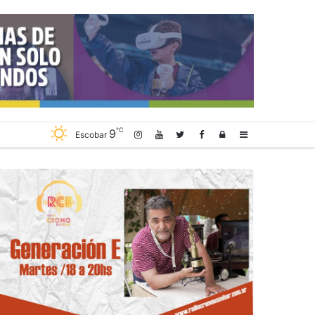
℃
9
Log
Sidebar
Escobar
In