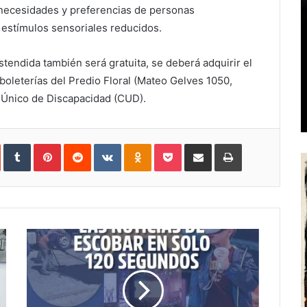
s necesidades y preferencias de personas
 estímulos sensoriales reducidos.
istendida también será gratuita, se deberá adquirir el
boleterías del Predio Floral (Mateo Gelves 1050,
o Único de Discapacidad (CUD).
In
StumbleUpon
Tumblr
Pinterest
Reddit
VKontakte
Odnoklassniki
Pocket
Share
Print
via
Email