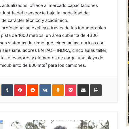
 actualizados, ofrece al mercado capacitaciones
ndustria del transporte bajo la modalidad de
 de carácter técnico y académico.
 profesional se explica a través de los innumerables
a pista de 1600 metros, un área cubierta de 4300
sos sistemas de remolque, cinco aulas teóricas con
n seis simuladores ENTAC – INDRA, cinco aulas taller,
to- elevadores y elementos de carga; una playa de
icubierto de 800 mts² para los camiones.
In
StumbleUpon
Tumblr
Pinterest
Reddit
VKontakte
Odnoklassniki
Pocket
Share
Print
via
Email