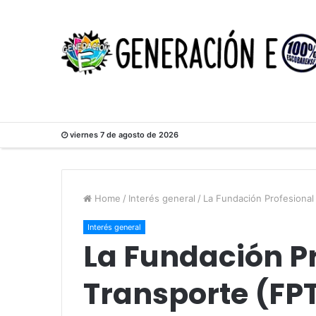
viernes 7 de agosto de 2026
Home
/
Interés general
/
La Fundación Profesional
Interés general
La Fundación Pr
Transporte (FPT