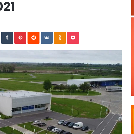
021
In
StumbleUpon
Tumblr
Pinterest
Reddit
VKontakte
Odnoklassniki
Pocket