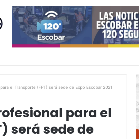
 para el Transporte (FPT) será sede de Expo Escobar 2021
ofesional para el
) será sede de