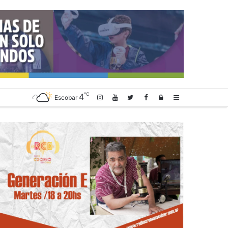
℃
4
Log
Sidebar
Escobar
In