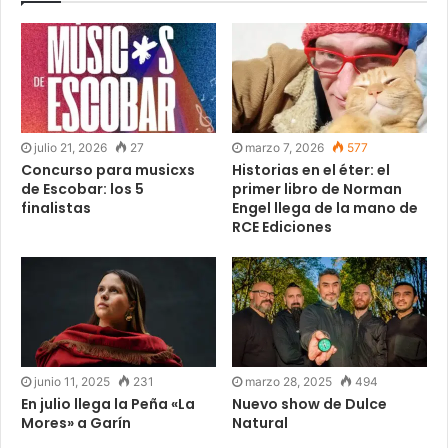
julio 21, 2026
27
marzo 7, 2026
577
Concurso para musicxs
Historias en el éter: el
de Escobar: los 5
primer libro de Norman
finalistas
Engel llega de la mano de
RCE Ediciones
junio 11, 2025
231
marzo 28, 2025
494
En julio llega la Peña «La
Nuevo show de Dulce
Mores» a Garín
Natural