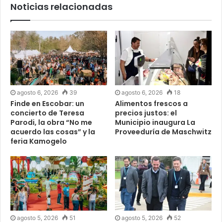
Noticias relacionadas
agosto 6, 2026
39
agosto 6, 2026
18
Finde en Escobar: un
Alimentos frescos a
concierto de Teresa
precios justos: el
Parodi, la obra “No me
Municipio inaugura La
acuerdo las cosas” y la
Proveeduría de Maschwitz
feria Kamogelo
agosto 5, 2026
51
agosto 5, 2026
52