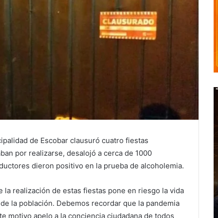
cipalidad de Escobar clausuró cuatro fiestas
aban por realizarse, desalojó a cerca de 1000
ductores dieron positivo en la prueba de alcoholemia.
la realización de estas fiestas pone en riesgo la vida
o de la población. Debemos recordar que la pandemia
este motivo apelo a la conciencia ciudadana de todos