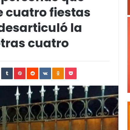
 cuatro fiestas
desarticuló la
otras cuatro
In
StumbleUpon
Tumblr
Pinterest
Reddit
VKontakte
Odnoklassniki
Pocket