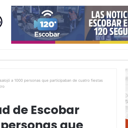
salojó a 1000 personas que participaban de cuatro fiestas
tro
ad de Escobar
0 personas que