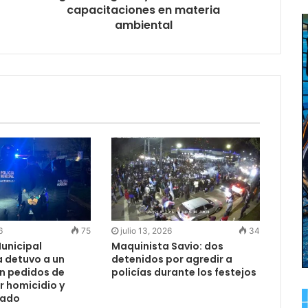
capacitaciones en materia
ambiental
6
75
julio 13, 2026
34
Municipal
Maquinista Savio: dos
 detuvo a un
detenidos por agredir a
n pedidos de
policías durante los festejos
r homicidio y
vado