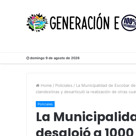
domingo 9 de agosto de 2026
Home
/
Policiales
/
La Municipalidad de Escobar de
clandestinas y desarticuló la realización de otras cua
Policiales
La Municipalid
desalojó a 100