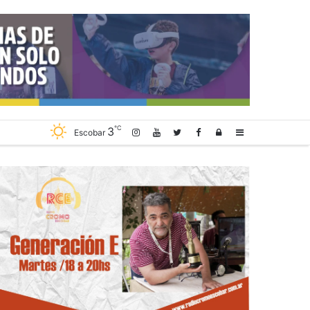
℃
3
Log
Sidebar
Escobar
In