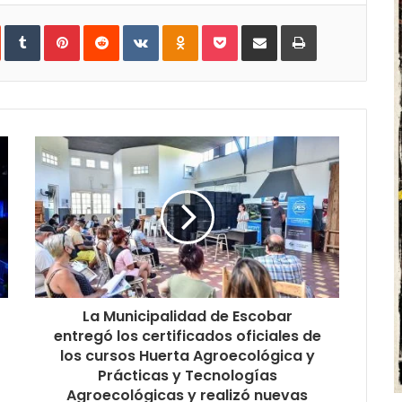
In
StumbleUpon
Tumblr
Pinterest
Reddit
VKontakte
Odnoklassniki
Pocket
Share
Print
via
Email
La Municipalidad de Escobar
entregó los certificados oficiales de
los cursos Huerta Agroecológica y
Prácticas y Tecnologías
Agroecológicas y realizó nuevas