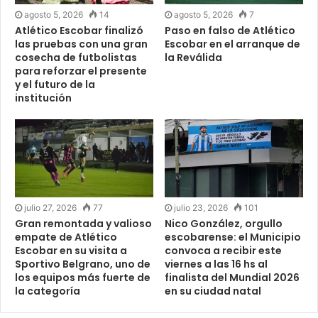
agosto 5, 2026
14
agosto 5, 2026
7
Atlético Escobar finalizó
Paso en falso de Atlético
las pruebas con una gran
Escobar en el arranque de
cosecha de futbolistas
la Reválida
para reforzar el presente
y el futuro de la
institución
julio 27, 2026
77
julio 23, 2026
101
Gran remontada y valioso
Nico González, orgullo
empate de Atlético
escobarense: el Municipio
Escobar en su visita a
convoca a recibir este
Sportivo Belgrano, uno de
viernes a las 16 hs al
los equipos más fuerte de
finalista del Mundial 2026
la categoría
en su ciudad natal