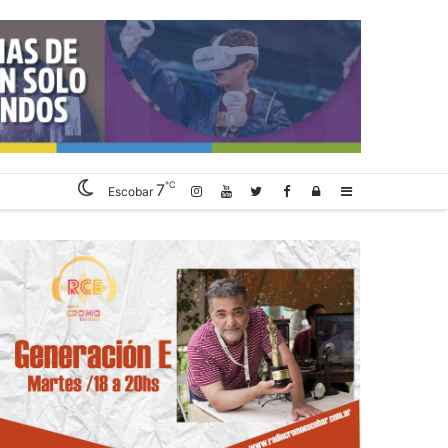
℃
7
Log
Sidebar
Escobar
In