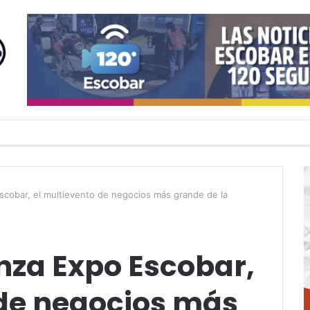
cobar, el multievento de negocios más grande de la
za Expo Escobar,
 de negocios más