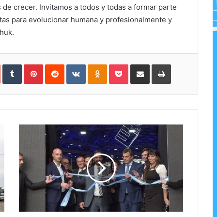
s de crecer. Invitamos a todos y todas a formar parte
tas para evolucionar humana y profesionalmente y
chuk.
In
StumbleUpon
Tumblr
Pinterest
Reddit
VKontakte
Odnoklassniki
Pocket
Share
Print
via
Email