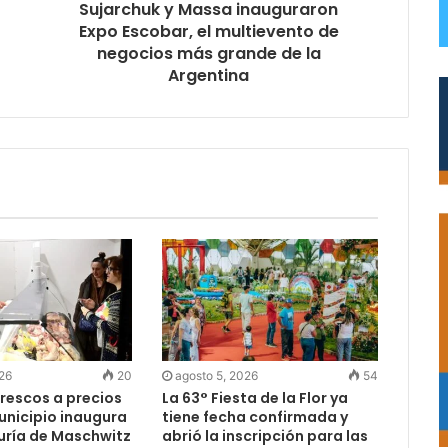
Sujarchuk y Massa inauguraron
Expo Escobar, el multievento de
negocios más grande de la
Argentina
026
20
agosto 5, 2026
54
rescos a precios
La 63° Fiesta de la Flor ya
Municipio inaugura
tiene fecha confirmada y
uría de Maschwitz
abrió la inscripción para las