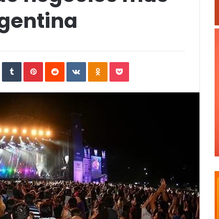
rgentina
In
StumbleUpon
Tumblr
Pinterest
Reddit
VKontakte
Odnoklassniki
Pocket