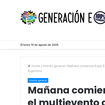
lunes 10 de agosto de 2026
Home
/
Interés general
/
Mañana comienza Expo Es
Argentina
Interés general
Mañana comien
el multievento