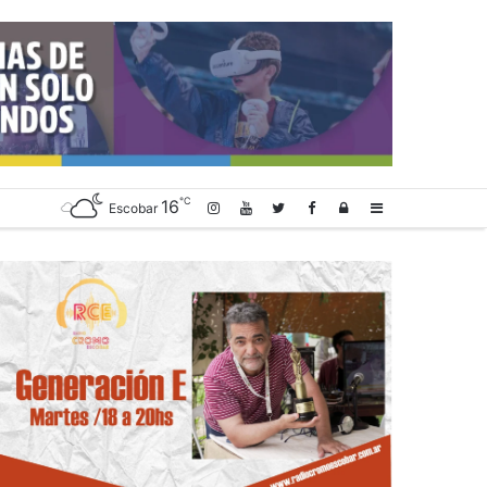
℃
16
Log
Sidebar
Escobar
In