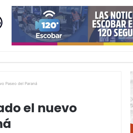
vo Paseo del Paraná
do el nuevo
ná