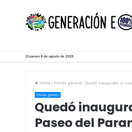
jueves 6 de agosto de 2026
Home
/
Interés general
/
Quedó inaugurado el nue
Interés general
Quedó inaugura
Paseo del Para