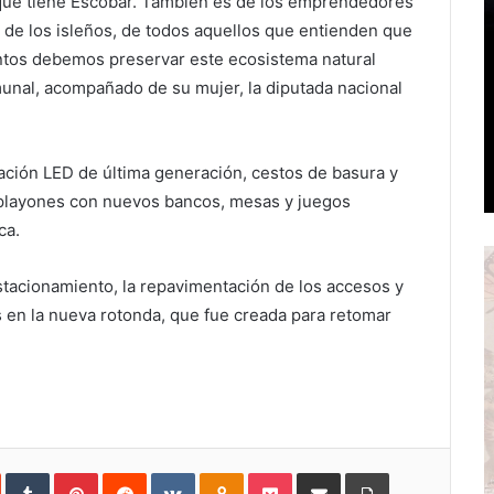
s que tiene Escobar. También es de los emprendedores
, de los isleños, de todos aquellos que entienden que
juntos debemos preservar este ecosistema natural
unal, acompañado de su mujer, la diputada nacional
ación LED de última generación, cestos de basura y
s playones con nuevos bancos, mesas y juegos
ca.
stacionamiento, la repavimentación de los accesos y
s en la nueva rotonda, que fue creada para retomar
In
StumbleUpon
Tumblr
Pinterest
Reddit
VKontakte
Odnoklassniki
Pocket
Share
Print
via