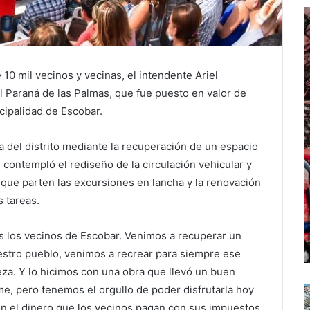
10 mil vecinos y vecinas, el intendente Ariel
 Paraná de las Palmas, que fue puesto en valor de
cipalidad de Escobar.
ca del distrito mediante la recuperación de un espacio
ontempló el rediseño de la circulación vehicular y
 que parten las excursiones en lancha y la renovación
s tareas.
s los vecinos de Escobar. Venimos a recuperar un
uestro pueblo, venimos a recrear para siempre ese
leza. Y lo hicimos con una obra que llevó un buen
e, pero tenemos el orgullo de poder disfrutarla hoy
con el dinero que los vecinos pagan con sus impuestos