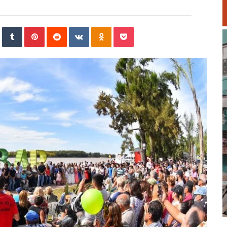
In
StumbleUpon
Tumblr
Pinterest
Reddit
VKontakte
Odnoklassniki
Pocket